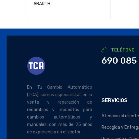
ABARTH
TELÉFONO
690 085 
En Tu Cambio Automático
(TCA), somos especialistas en la
SERVICIOS
venta y reparación de
recambios y repuestos para
Atención al cliente
cambios automáticos y
manuales, con más de 25 años
Recogida y Entreg
de experiencia en el sector.
Reparación y Cons