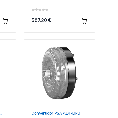
Precio
387,20 €
..
Convertidor PSA AL4-DP0