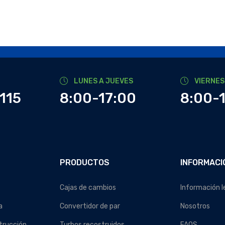
LUNES A JUEVES
VIERNES
115
8:00-17:00
8:00-
PRODUCTOS
INFORMACI
Cajas de cambios
Información l
a
Convertidor de par
Nosotros
trucción
Turbos recostruidos
FAQS