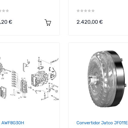
cio
Precio
,20 €
2.420,00 €
in AWF8G30H
Convertidor Jatco JF011E.