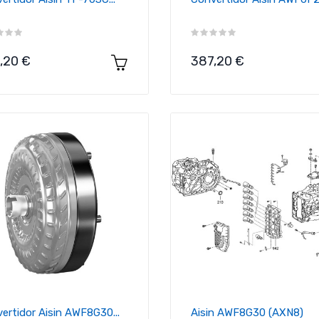
cio
Precio
,20 €
387,20 €
ertidor Aisin AWF8G30...
Aisin AWF8G30 (AXN8)