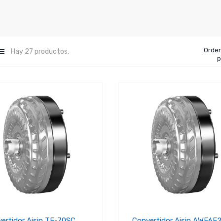
Orde
Hay 27 productos.
p
ertidor Aisin TF-70SC...
Convertidor Aisin AWF6F