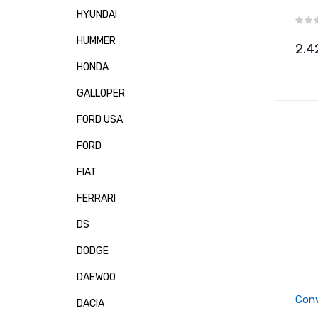
HYUNDAI
HUMMER
Pre
2.4
HONDA
GALLOPER
FORD USA
FORD
FIAT
FERRARI
DS
DODGE
DAEWOO
Conv
DACIA