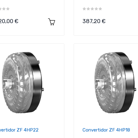
cio
Precio
20,00 €
387,20 €
ertidor ZF 4HP22
Convertidor ZF 4HP18