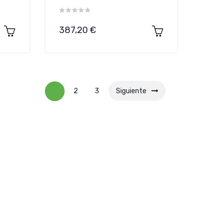
Precio
387,20 €
1
2
3
Siguiente