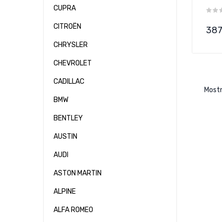
CUPRA
CITROËN
Pre
387
CHRYSLER
CHEVROLET
CADILLAC
Mostr
BMW
BENTLEY
AUSTIN
AUDI
ASTON MARTIN
ALPINE
ALFA ROMEO