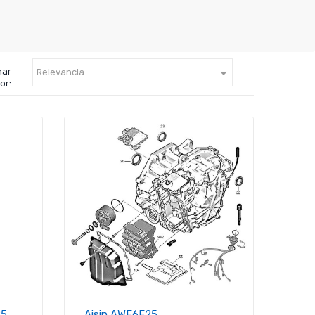

nar
Relevancia
or:
25
Aisin AWF6F25...