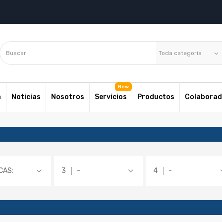
Toda categoría
keyboard_arrow_down
a
Noticias
Nosotros
Servicios
Productos
Colaborad
CAS:
-
-