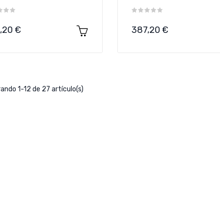
cio
Precio
,20 €
387,20 €
ando 1-12 de 27 artículo(s)