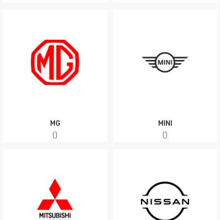
MG
MINI
(
)
(
)