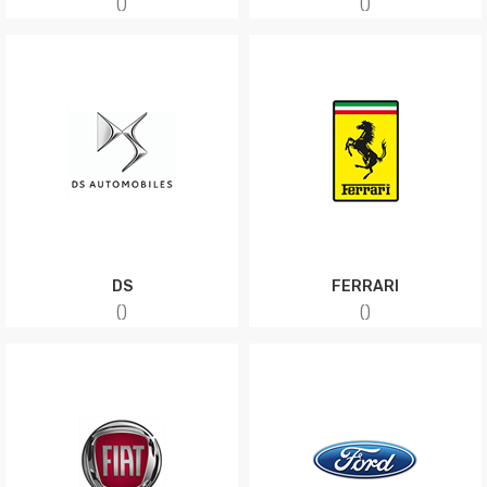
(
)
(
)
DS
FERRARI
(
)
(
)