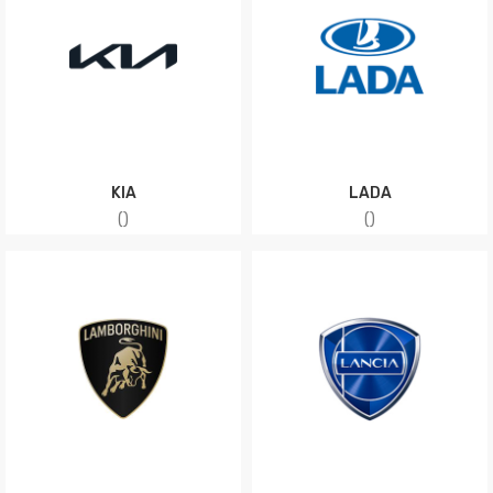
KIA
LADA
(
)
(
)