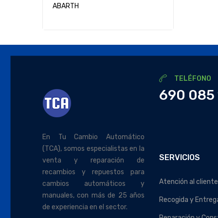
ABARTH
TELÉFONO
690 085 
En Tu Cambio Automático
(TCA), somos especialistas en la
SERVICIOS
venta y reparación de
recambios y repuestos para
Atención al cliente
cambios automáticos y
manuales, con más de 25 años
Recogida y Entreg
de experiencia en el sector.
Reparación y Cons