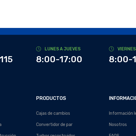
LUNES A JUEVES
VIERNES
115
8:00-17:00
8:00-
PRODUCTOS
INFORMACI
Cajas de cambios
Información l
a
Convertidor de par
Nosotros
trucción
Turbos recostruidos
FAQS