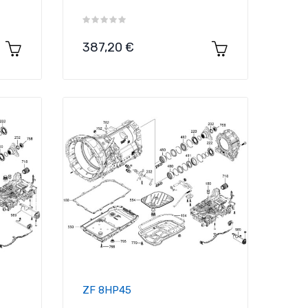
Precio
387,20 €
ZF 8HP45