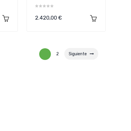
Precio
2.420,00 €
1
2
Siguiente