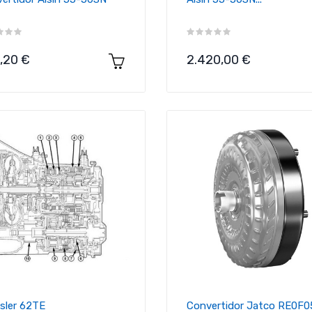
cio
Precio
,20 €
2.420,00 €
sler 62TE
Convertidor Jatco RE0F