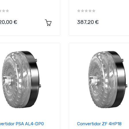
cio
Precio
20,00 €
387,20 €
ertidor PSA AL4-DP0
Convertidor ZF 4HP18