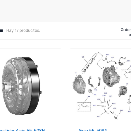
Orde
Hay 17 productos.
p
ertidor Aisin 55-50SN
Aisin 55-50SN...