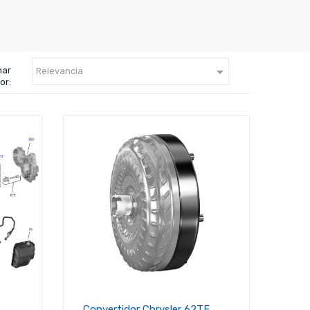

nar
Relevancia
or:
Convertidor Chrysler 62TE