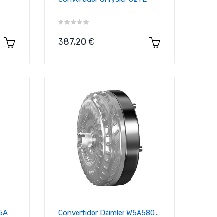
Precio
387,20 €
05A
Convertidor Daimler W5A580...