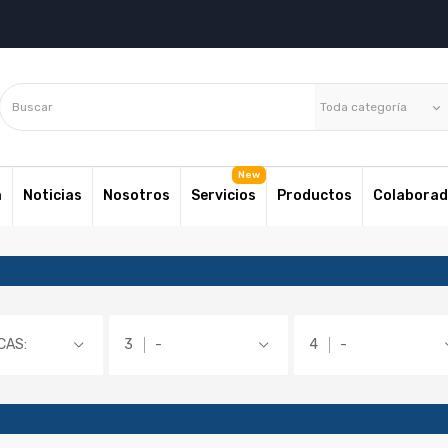
Toda categoría
keyboard_arrow_down
a
Noticias
Nosotros
Servicios
Productos
Colaborad
CAS:
-
-