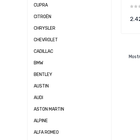
CUPRA
CITROËN
Pre
2.4
CHRYSLER
CHEVROLET
CADILLAC
Mostr
BMW
BENTLEY
AUSTIN
AUDI
ASTON MARTIN
ALPINE
ALFA ROMEO