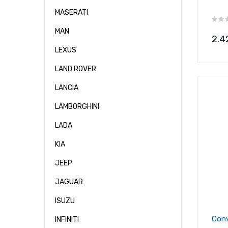
MASERATI
MAN
Pre
2.4
LEXUS
LAND ROVER
LANCIA
LAMBORGHINI
LADA
KIA
JEEP
JAGUAR
ISUZU
Conv
INFINITI