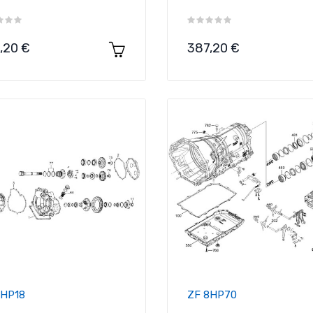
cio
Precio
,20 €
387,20 €
4HP18
ZF 8HP70