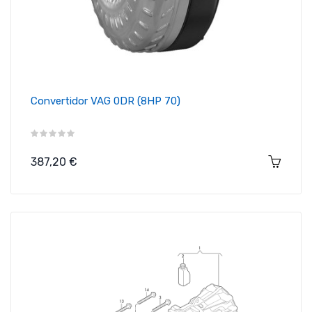
Convertidor VAG 0DR (8HP 70)
Precio
387,20 €