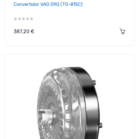
Convertidor VAG 09Q (TG-81SC)
Precio
387,20 €