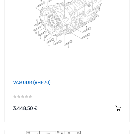
VAG 0DR (8HP70)
Precio
3.448,50 €