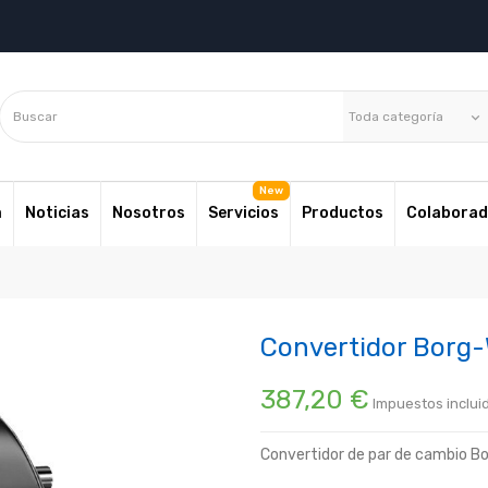
Toda categoría
keyboard_arrow_down
a
Noticias
Nosotros
Servicios
Productos
Colaborad
Convertidor Borg-
387,20 €
Impuestos inclui
Convertidor de par de cambio B