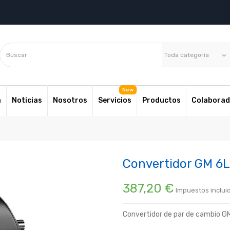
Toda categoría
keyboard_arrow_down
a
Noticias
Nosotros
Servicios
Productos
Colaborad
Convertidor GM 6
387,20 €
Impuestos inclui
Convertidor de par de cambio G