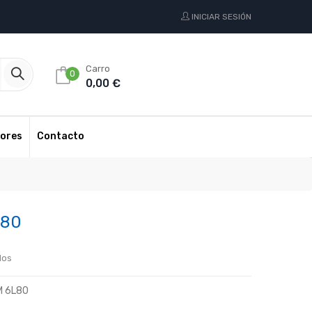
INICIAR SESIÓN
Carro
0
0,00 €
ores
Contacto
L80
dos
M 6L80